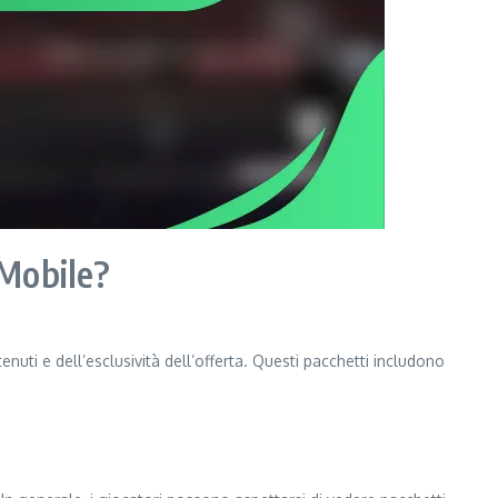
 Mobile?
uti e dell’esclusività dell’offerta. Questi pacchetti includono