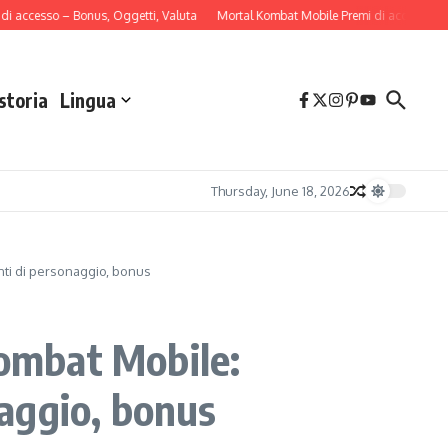
esso – Bonus, Oggetti, Valuta
Mortal Kombat Mobile Premi di accesso giornaliero:
storia
Lingua
Thursday, June 18, 2026
nti di personaggio, bonus
Kombat Mobile:
aggio, bonus