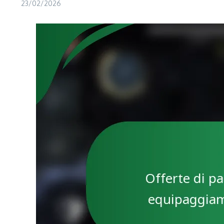
23/02/2026