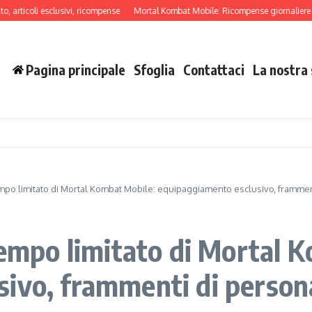
coli esclusivi, ricompense
Mortal Kombat Mobile: Ricompense giornaliere di acc
Pagina principale
Sfoglia
Contattaci
La nostra 
tempo limitato di Mortal Kombat Mobile: equipaggiamento esclusivo, framme
tempo limitato di Mortal 
sivo, frammenti di person