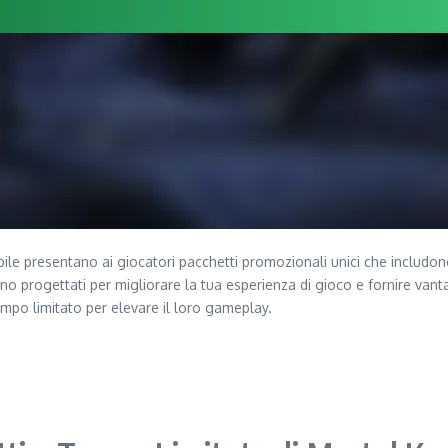
le presentano ai giocatori pacchetti promozionali unici che includon
sono progettati per migliorare la tua esperienza di gioco e fornire vant
empo limitato per elevare il loro gameplay.