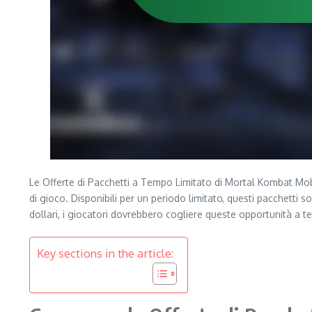
Le Offerte di Pacchetti a Tempo Limitato di Mortal Kombat Mobi
di gioco. Disponibili per un periodo limitato, questi pacchetti 
dollari, i giocatori dovrebbero cogliere queste opportunità a t
Key sections in the article: